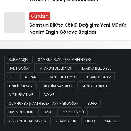
Gündem
Samsun BİK’te Köklü Değişim: Yeni Müdür
Nedim Engin Göreve Başladı
SÜRMANŞET
SAMSUN BÜYÜKŞEHIR BELEDIYESI
HALIT DOĞAN
ATAKUM BELEDIYESI
İLKADIM BELEDIYESI
CHP
AK PARTI
CANIK BELEDIYESI
İHSAN KURNAZ
TRAFIK KAZASI
İBRAHIM SANDIKÇI
SERHAT TÜRKEL
ALTIN FIYATLARI
DOLAR
CUMHURBAŞKANI RECEP TAYYIP ERDOĞAN
EURO
HAVA DURUMU
SASKİ
CEVAT ÖNCÜ
YENIDEN REFAH PARTISI
GRAM ALTIN
FINDIK
YANGIN