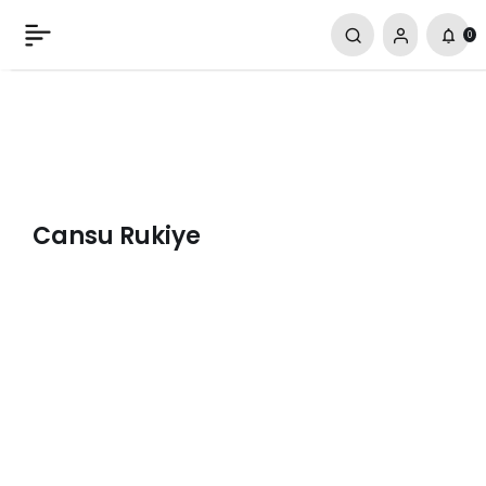
Skandallar Ülkesi: Bana Kadar Hukukistan
0
Yorum Yap
Paylaş
Cansu Rukiye