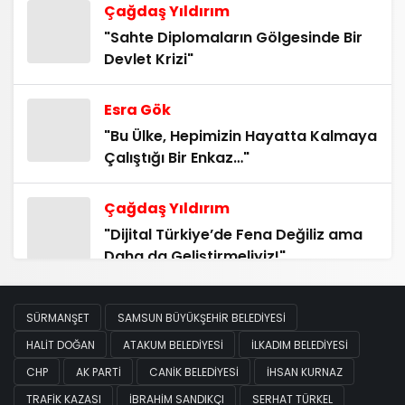
Çağdaş Yıldırım
"Sahte Diplomaların Gölgesinde Bir
Devlet Krizi"
Esra Gök
"Bu Ülke, Hepimizin Hayatta Kalmaya
Çalıştığı Bir Enkaz…"
Çağdaş Yıldırım
"Dijital Türkiye’de Fena Değiliz ama
Daha da Geliştirmeliyiz!"
Çağdaş Yıldırım
SÜRMANŞET
SAMSUN BÜYÜKŞEHIR BELEDIYESI
"Halkların Ritmi, Kardeşliğin Dili"
HALIT DOĞAN
ATAKUM BELEDIYESI
İLKADIM BELEDIYESI
CHP
AK PARTI
CANIK BELEDIYESI
İHSAN KURNAZ
Çağdaş Yıldırım
TRAFIK KAZASI
İBRAHIM SANDIKÇI
SERHAT TÜRKEL