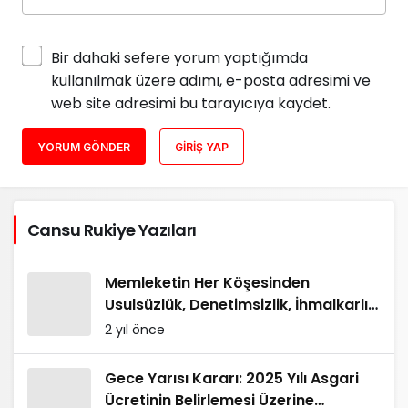
Bir dahaki sefere yorum yaptığımda
kullanılmak üzere adımı, e-posta adresimi ve
web site adresimi bu tarayıcıya kaydet.
YORUM GÖNDER
GIRIŞ YAP
Cansu Rukiye Yazıları
Memleketin Her Köşesinden
Usulsüzlük, Denetimsizlik, İhmalkarlık
Akıyor! İnsan Canı Bu Kadar Ucuz
2 yıl önce
mu?
Gece Yarısı Kararı: 2025 Yılı Asgari
Ücretinin Belirlemesi Üzerine…