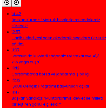
14:42
Başkan Kurnaz: “Metruk binalarla mücadelemiz
sürecek”
12:57
Canik Belediyesi’nden akademik sınavlara ücretsiz
eğitim
11:07
Samsun’da kuvvetli sağanak: Metrekareye 41,3
kilo yağış düştü
10:12
Çarşamba’da borsa ve jandarma iş birliği
15:32
İŞKUR Gençlik Programı başvuruları açıldı
11:47
Başkan Sandıkçı: “Muhtarlarımız, devlet ile milleti
birleştiren gönül elçileridir”