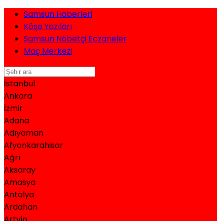
Samsun Haberleri
Köşe Yazıları
Samsun Nöbetçi Eczaneler
Maç Merkezi
İstanbul
Ankara
İzmir
Adana
Adıyaman
Afyonkarahisar
Ağrı
Aksaray
Amasya
Antalya
Ardahan
Artvin