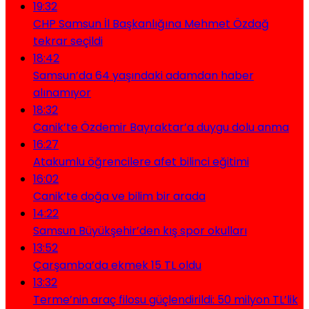
19:32
CHP Samsun İl Başkanlığına Mehmet Özdağ
tekrar seçildi
18:42
Samsun’da 64 yaşındaki adamdan haber
alınamıyor
18:32
Canik’te Özdemir Bayraktar’a duygu dolu anma
16:27
Atakumlu öğrencilere afet bilinci eğitimi
16:02
Canik’te doğa ve bilim bir arada
14:22
Samsun Büyükşehir’den kış spor okulları
13:52
Çarşamba’da ekmek 15 TL oldu
13:32
Terme’nin araç filosu güçlendirildi: 50 milyon TL’lik