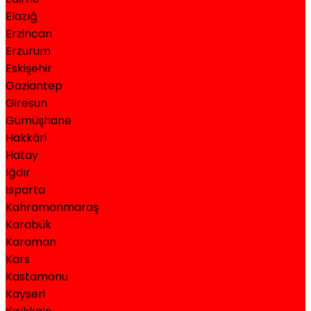
Elazığ
Erzincan
Erzurum
Eskişehir
Gaziantep
Giresun
Gümüşhane
Hakkâri
Hatay
Iğdır
Isparta
Kahramanmaraş
Karabük
Karaman
Kars
Kastamonu
Kayseri