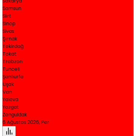
Sakarya
Samsun
Siirt
Sinop
Sivas
Şırnak
Tekirdağ
Tokat
Trabzon
Tunceli
Şanlıurfa
Uşak
Van
Yalova
Yozgat
Zonguldak
6 Ağustos 2026, Per