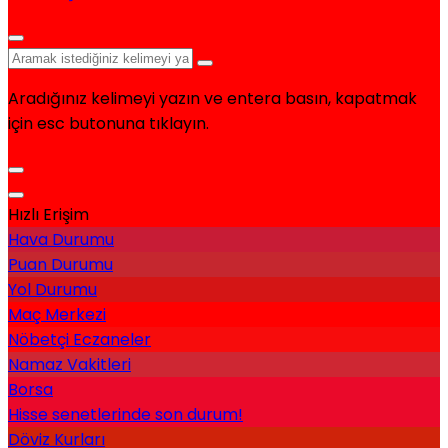
Aradığınız kelimeyi yazın ve entera basın, kapatmak
için esc butonuna tıklayın.
Hızlı Erişim
Hava Durumu
Puan Durumu
Yol Durumu
Maç Merkezi
Nöbetçi Eczaneler
Namaz Vakitleri
Borsa
Hisse senetlerinde son durum!
Döviz Kurları