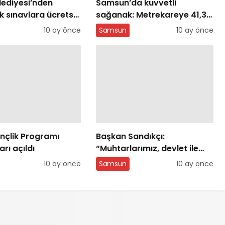
lediyesi’nden
Samsun’da kuvvetli
 sınavlara ücretsiz
sağanak: Metrekareye 41,3
kilo yağış düştü
10 ay önce
Samsun
10 ay önce
nçlik Programı
Başkan Sandıkçı:
rı açıldı
“Muhtarlarımız, devlet ile
milleti birleştiren gönül
10 ay önce
Samsun
10 ay önce
elçileridir”