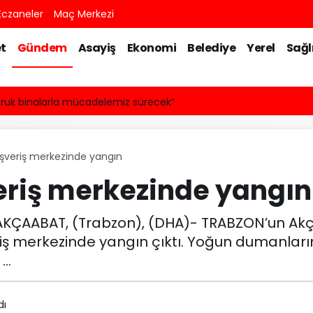
czaneler
Maç Merkezi
t
Gündem
Asayiş
Ekonomi
Belediye
Yerel
Sağl
truk binalarla mücadelemiz sürecek”
ışveriş merkezinde yangın
eriş merkezinde yangın
ÇAABAT, (Trabzon), (DHA)- TRABZON’un Akça
riş merkezinde yangın çıktı. Yoğun dumanların
..
dı