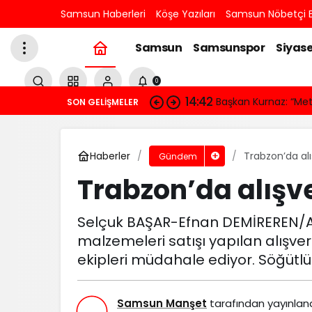
Samsun Haberleri
Köşe Yazıları
Samsun Nöbetçi E
Samsun
Samsunspor
Siyase
0
14:42
Başkan Kurnaz: “Me
SON GELIŞMELER
Haberler
Trabzon’da al
Gündem
Trabzon’da alışv
Selçuk BAŞAR-Efnan DEMİREREN/AK
malzemeleri satışı yapılan alışve
ekipleri müdahale ediyor. Söğütlü .
Samsun Manşet
tarafından yayınlan