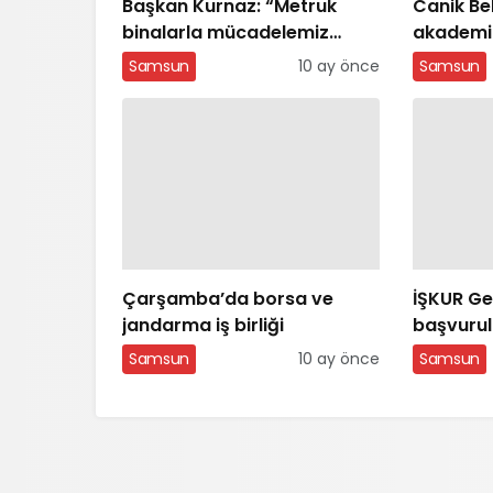
Başkan Kurnaz: “Metruk
Canik Be
binalarla mücadelemiz
akademik
sürecek”
eğitim
Samsun
10 ay önce
Samsun
Çarşamba’da borsa ve
İŞKUR Ge
jandarma iş birliği
başvurula
Samsun
10 ay önce
Samsun