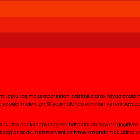
m toplu taşıma araçlarından indirimli olarak faydalanabil
k yapabilmeleri için 18 yaşın altında olmaları yeterli sayıla
a turizm odaklı toplu taşıma hatlarını da hayata geçiri
t sağlanacak. Turizme yeni bir ivme kazandırmak adına y