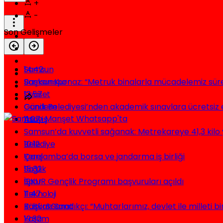
+
-
Son Gelişmeler
Samsun
14:42
Samsunspor
Başkan Kurnaz: “Metruk binalarla mücadelemiz sür
Siyaset
12:57
Gündem
Canik Belediyesi’nden akademik sınavlara ücretsiz 
Asayiş
11:07
Ekonomi
Samsun’da kuvvetli sağanak: Metrekareye 41,3 kilo 
Belediye
10:12
Yerel
Çarşamba’da borsa ve jandarma iş birliği
Sağlık
15:32
Spor
İŞKUR Gençlik Programı başvuruları açıldı
Teknoloji
11:47
Kültür&Sanat
Başkan Sandıkçı: “Muhtarlarımız, devlet ile milleti bir
Yaşam
19:32