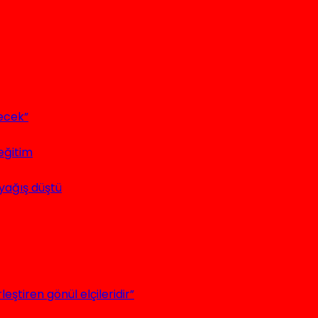
ecek”
eğitim
yağış düştü
leştiren gönül elçileridir”