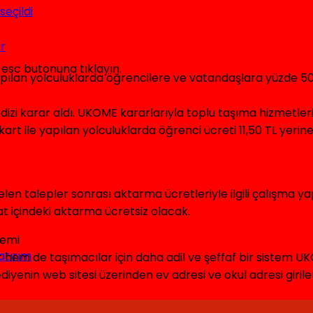
eçildi
r
 esc butonuna tıklayın.
ılan yolculuklarda öğrencilere ve vatandaşlara yüzde 50 d
izi karar aldı. UKOME kararlarıyla toplu taşıma hizmetler
art ile yapılan yolculuklarda öğrenci ücreti 11,50 TL yeri
len talepler sonrası aktarma ücretleriyle ilgili çalışma 
aat içindeki aktarma ücretsiz olacak.
nemi
yatırım
hem de taşımacılar için daha adil ve şeffaf bir sistem UKO
diyenin web sitesi üzerinden ev adresi ve okul adresi gir