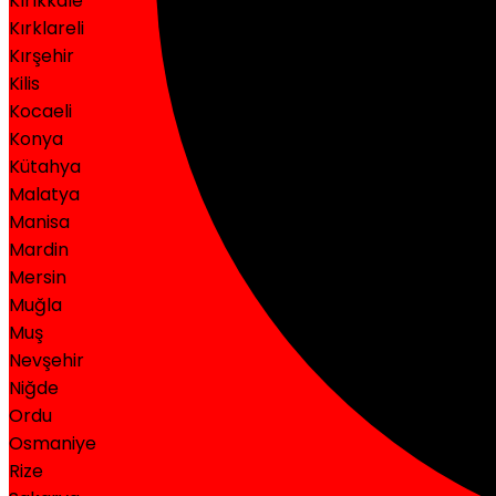
Kırıkkale
Kırklareli
Kırşehir
Kilis
Kocaeli
Konya
Kütahya
Malatya
Manisa
Mardin
Mersin
Muğla
Muş
Nevşehir
Niğde
Ordu
Osmaniye
Rize