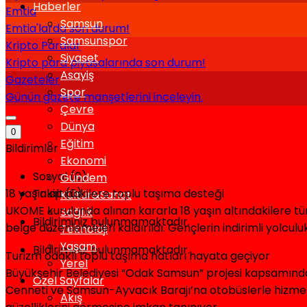
Haberler
Emtia
Samsun
Emtia'larda son durum!
Samsunspor
Kripto Paralar
Siyaset
Kripto para piyasalarında son durum!
Asayiş
Gazeteler
Spor
Günün gazete manşetlerini inceleyin.
Çevre
Dünya
0
Eğitim
Bildirimler
Ekonomi
Sosyal (0)
Gündem
18 yaşın altıdakilere toplu taşıma desteği
Takip (0)
Kültür&Sanat
UKOME kurulunda alınan kararla 18 yaşın altındakilere tü
Sağlık
Bildiriminiz bulunmamaktadır.
belge düzenlemeleri kaldırıldı. Gençlerin indirimli yolculu
Teknoloji
Yaşam
Bildiriminiz bulunmamaktadır.
Turizm odaklı toplu taşıma hatları hayata geçiyor
Yerel
Büyükşehir Belediyesi “Odak Samsun” projesi kapsamınd
Özel Sayfalar
Cenneti ve Samsun-Ayvacık Barajı’na otobüslerle hizme
Akış