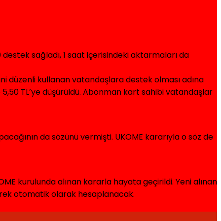
estek sağladı, 1 saat içerisindeki aktarmaları da
ini düzenli kullanan vatandaşlara destek olması adına
ne 5,50 TL’ye düşürüldü. Abonman kart sahibi vatandaşlar
yapacağının da sözünü vermişti. UKOME kararıyla o söz de
ME kurulunda alınan kararla hayata geçirildi. Yeni alınan
ilerek otomatik olarak hesaplanacak.