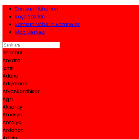
Samsun Haberleri
Köşe Yazıları
Samsun Nöbetçi Eczaneler
Maç Merkezi
İstanbul
Ankara
İzmir
Adana
Adıyaman
Afyonkarahisar
Ağrı
Aksaray
Amasya
Antalya
Ardahan
Artvin