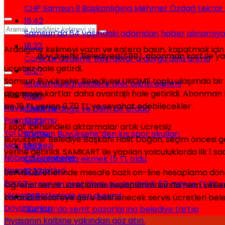
CHP Samsun İl Başkanlığına Mehmet Özdağ tekrar s
18:42
Samsun’da 64 yaşındaki adamdan haber alınamıyo
18:32
Aradığınız kelimeyi yazın ve entera basın, kapatmak için
Samsun
Büyükşehir Belediyesi(SBB), abonman kart ile yap
Canik’te Özdemir Bayraktar’a duygu dolu anma
ücretsiz hale getirdi.
16:27
Samsun Büyükşehir Belediyesi UKOME toplu ulaşımda bir d
Atakumlu öğrencilere afet bilinci eğitimi
abonman kartlar daha avantajlı hale getirildi. Abonman k
Hızlı Erişim
16:02
ise 19 TL yerine 9,70 TL’ye seyahat edebilecekler.
Hava Durumu
Canik’te doğa ve bilim bir arada
Puan Durumu
14:22
1 saat içerisindeki aktarmalar artık ücretsiz
Yol Durumu
Samsun Büyükşehir’den kış spor okulları
Büyükşehir Belediye Başkanı Halit Doğan, seçim öncesi ge
Maç Merkezi
13:52
yerine getirildi. SAMKART ile yapılan yolculuklarda ilk 1 s
Nöbetçi Eczaneler
Çarşamba’da ekmek 15 TL oldu
Namaz Vakitleri
13:32
Servis ücretlerinde mesafe bazlı on-line hesaplama dö
Borsa
Terme’nin araç filosu güçlendirildi: 50 milyon TL’lik 
Öğrenci servis ücretlerinin hesaplanmasında hem veliler 
Hisse senetlerinde son durum!
12:17
kararla mesafeye göre belirlenecek servis ücretleri bele
Döviz Kurları
Samsun’da semt pazarlarına belediye tartısı
Piyasanın kalbine yakından göz atın.