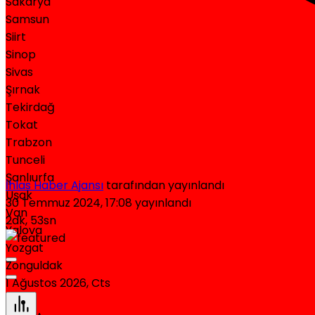
Sakarya
Samsun
Siirt
Sinop
Sivas
Şırnak
Tekirdağ
Tokat
Trabzon
Tunceli
Şanlıurfa
İhlas Haber Ajansı
tarafından yayınlandı
Uşak
30 Temmuz 2024, 17:08
yayınlandı
Van
2dk, 53sn
Yalova
Yozgat
Zonguldak
1 Ağustos 2026, Cts