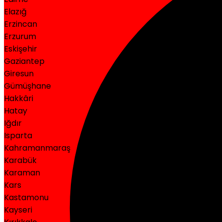
Elazığ
Erzincan
Erzurum
Eskişehir
Gaziantep
Giresun
Gümüşhane
Hakkâri
Hatay
Iğdır
Isparta
Kahramanmaraş
Karabük
Karaman
Kars
Kastamonu
Kayseri