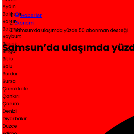
Aydın
Balıkesir
Haberler
Bartın
Ekonomi
Batman
Samsun’da ulaşımda yüzde 50 abonman desteği
Bayburt
Bilecik
Samsun’da ulaşımda yüzd
Bingöl
Bitlis
Bolu
Burdur
Bursa
Çanakkale
Çankırı
Çorum
Denizli
Diyarbakır
Düzce
Edirne