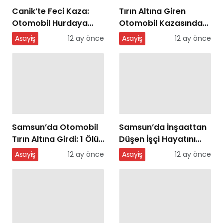
Canik’te Feci Kaza:
Tırın Altına Giren
Otomobil Hurdaya
Otomobil Kazasında
Döndü
İkinci Acı Haber
Asayiş
12 ay önce
Asayiş
12 ay önce
Samsun’da Otomobil
Samsun’da İnşaattan
Tırın Altına Girdi: 1 Ölü,
Düşen İşçi Hayatını
3 Yaralı
Kaybetti
Asayiş
12 ay önce
Asayiş
12 ay önce