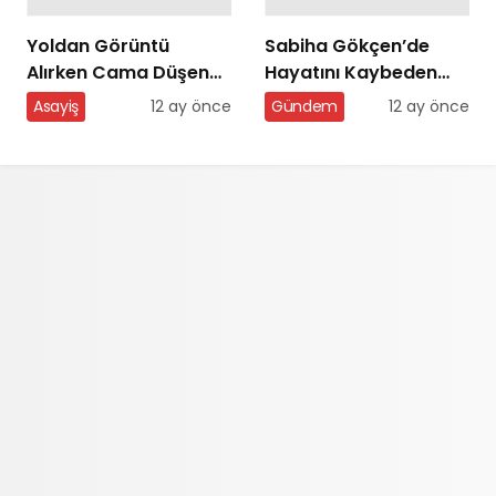
Yoldan Görüntü
Sabiha Gökçen’de
Alırken Cama Düşen
Hayatını Kaybeden
Motosiklet
Teknisyenin Cenazesi
Asayiş
12 ay önce
Gündem
12 ay önce
Sürücüsüyle Neye
Bugün Samsun’a
Uğradıklarını
Getirilecek
Anlayamadılar