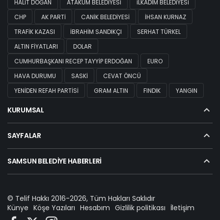
HALIT DOĞAN
ATAKUM BELEDIYESI
İLKADIM BELEDIYESI
CHP
AK PARTI
CANIK BELEDIYESI
İHSAN KURNAZ
TRAFIK KAZASI
İBRAHIM SANDIKÇI
SERHAT TÜRKEL
ALTIN FIYATLARI
DOLAR
CUMHURBAŞKANI RECEP TAYYIP ERDOĞAN
EURO
HAVA DURUMU
SASKİ
CEVAT ÖNCÜ
YENIDEN REFAH PARTISI
GRAM ALTIN
FINDIK
YANGIN
KURUMSAL
SAYFALAR
SAMSUN BELEDIYE HABERLERI
© Telif Hakkı 2016-2026, Tüm Hakları Saklıdır
Künye
Köşe Yazıları
Hesabım
Gizlilik politikası
İletişim