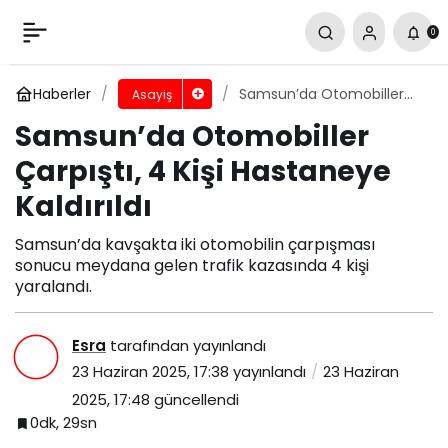
Samsun’da Otomobiller Çarpıştı, 4 Kişi
0
Hastaneye Kaldırıldı
Yorum Yap
Paylaş
Haberler
Samsun’da Otomobiller
Asayiş
Çarpıştı, 4 Kişi Hastaneye
Samsun’da Otomobiller
Kaldırıldı
Çarpıştı, 4 Kişi Hastaneye
Kaldırıldı
Samsun’da kavşakta iki otomobilin çarpışması
sonucu meydana gelen trafik kazasında 4 kişi
yaralandı.
Esra
tarafından yayınlandı
23 Haziran 2025, 17:38
yayınlandı
23 Haziran
2025, 17:48
güncellendi
0dk, 29sn