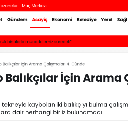
czaneler
Maç Merkezi
t
Gündem
Asayiş
Ekonomi
Belediye
Yerel
Sağl
truk binalarla mücadelemiz sürecek”
 Balıkçılar İçin Arama Çalışmaları 4. Günde
Balıkçılar İçin Arama Ç
 tekneyle kaybolan iki balıkçıyı bulma çalış
ara dair herhangi bir iz bulunamadı.