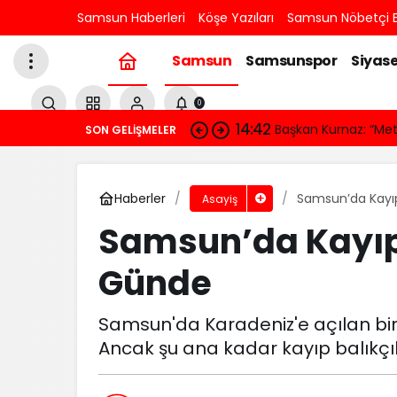
Samsun Haberleri
Köşe Yazıları
Samsun Nöbetçi E
Samsun
Samsunspor
Siyase
0
14:42
Başkan Kurnaz: “Me
SON GELIŞMELER
Haberler
Samsun’da Kayıp
Asayiş
Samsun’da Kayıp 
Günde
Samsun'da Karadeniz'e açılan bir
Ancak şu ana kadar kayıp balıkçıl