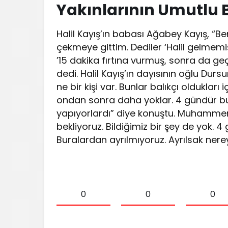
Yakınlarının Umutlu B
Halil Kayış’ın babası Ağabey Kayış, “
çekmeye gittim. Dediler ‘Halil gelmemi
’15 dakika fırtına vurmuş, sonra da ge
dedi. Halil Kayış’ın dayısının oğlu Dur
ne bir kişi var. Bunlar balıkçı olduklar
ondan sonra daha yoklar. 4 gündür bulu
yapıyorlardı” diye konuştu. Muhammer S
bekliyoruz. Bildiğimiz bir şey de yok. 4
Buralardan ayrılmıyoruz. Ayrılsak nere
0
0
0