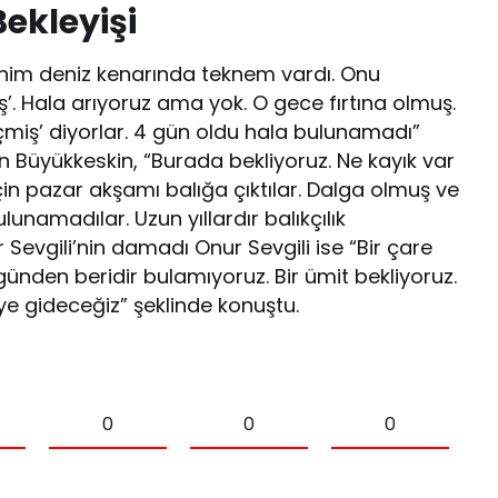
ekleyişi
Benim deniz kenarında teknem vardı. Onu
ş’. Hala arıyoruz ama yok. O gece fırtına olmuş.
çmiş’ diyorlar. 4 gün oldu hala bulunamadı”
sun Büyükkeskin, “Burada bekliyoruz. Ne kayık var
ı için pazar akşamı balığa çıktılar. Dalga olmuş ve
namadılar. Uzun yıllardır balıkçılık
evgili’nin damadı Onur Sevgili ise “Bir çare
 günden beridir bulamıyoruz. Bir ümit bekliyoruz.
ye gideceğiz” şeklinde konuştu.
0
0
0