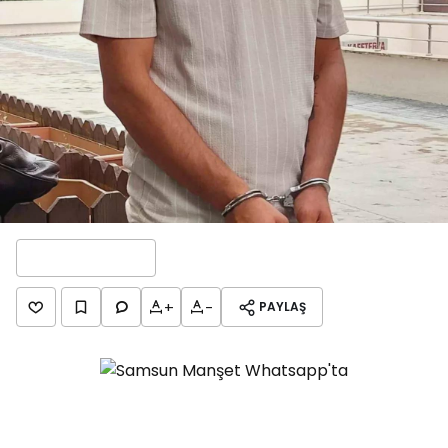
+
-
PAYLAŞ