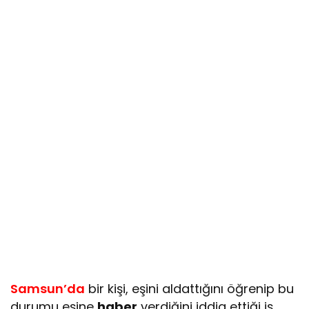
Samsun’da
bir kişi, eşini aldattığını öğrenip bu
durumu eşine
haber
verdiğini iddia ettiği iş