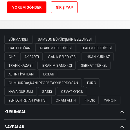
YORUM GÖNDER
GIRIŞ YAP
SÜRMANŞET
SAMSUN BÜYÜKŞEHIR BELEDIYESI
HALIT DOĞAN
ATAKUM BELEDIYESI
İLKADIM BELEDIYESI
CHP
AK PARTI
CANIK BELEDIYESI
İHSAN KURNAZ
TRAFIK KAZASI
İBRAHIM SANDIKÇI
SERHAT TÜRKEL
ALTIN FIYATLARI
DOLAR
CUMHURBAŞKANI RECEP TAYYIP ERDOĞAN
EURO
HAVA DURUMU
SASKİ
CEVAT ÖNCÜ
YENIDEN REFAH PARTISI
GRAM ALTIN
FINDIK
YANGIN
KURUMSAL
SAYFALAR