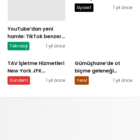
Yolsuzluk
Siyaset
1 yıl önce
Soruşturmasında Yeni
Ayrıntılar
YouTube’dan yeni
hamle: TikTok benzeri
iş birliği özelliği testte!
Teknoloji
1 yıl önce
TAV İşletme Hizmetleri
Gümüşhane’de ot
New York JFK
biçme geleneği
Havalimanı’nda
değişti, tırpanlar
Gündem
1 yıl önce
Yerel
1 yıl önce
üçüncü yolcu
müzeye kalktı
salonunu açtı