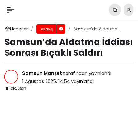
Samsun’da Aldatma İddiası Sonrası Bıçaklı
Saldırı
Yorum Yap
Paylaş
Haberler
Samsun’da Aldatma
Asayiş
İddiası Sonrası Bıçaklı
Samsun’da Aldatma İddiası
Saldırı
Sonrası Bıçaklı Saldırı
Samsun Manşet
tarafından yayınlandı
1 Ağustos 2025, 14:54
yayınlandı
1dk, 3sn