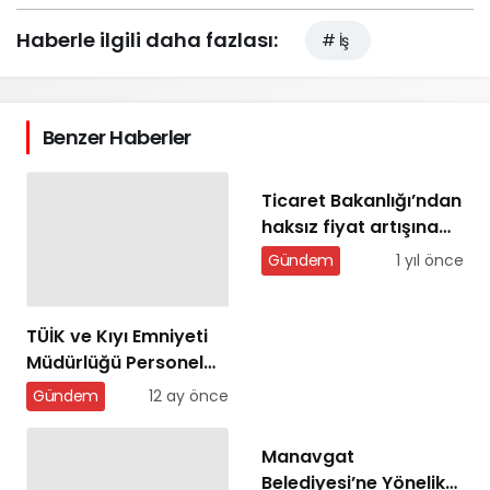
Haberle ilgili daha fazlası:
# İş
Benzer Haberler
Ticaret Bakanlığı’ndan
haksız fiyat artışına
137 milyon TL ceza
Gündem
1 yıl önce
TÜİK ve Kıyı Emniyeti
Müdürlüğü Personel
Alımı Yapacak
Gündem
12 ay önce
Manavgat
Belediyesi’ne Yönelik