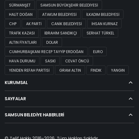
SÜRMANŞET
SAMSUN BÜYÜKŞEHIR BELEDIYESI
HALIT DOĞAN
ATAKUM BELEDIYESI
İLKADIM BELEDIYESI
CHP
AK PARTI
CANIK BELEDIYESI
İHSAN KURNAZ
TRAFIK KAZASI
İBRAHIM SANDIKÇI
SERHAT TÜRKEL
ALTIN FIYATLARI
DOLAR
CUMHURBAŞKANI RECEP TAYYIP ERDOĞAN
EURO
HAVA DURUMU
SASKİ
CEVAT ÖNCÜ
YENIDEN REFAH PARTISI
GRAM ALTIN
FINDIK
YANGIN
KURUMSAL
SAYFALAR
SAMSUN BELEDIYE HABERLERI
© Telif Hakkı 2016-2026, Tüm Hakları Saklıdır