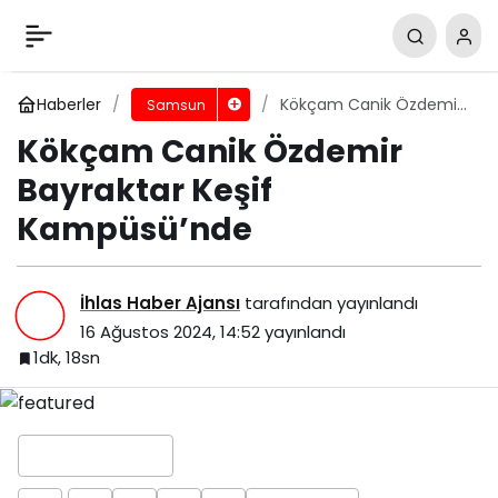
Kökçam Canik Özdemir Bayraktar Keşif
Kampüsü’nde
Yorum Yap
Paylaş
Haberler
Kökçam Canik Özdemir
Samsun
Bayraktar Keşif
Kökçam Canik Özdemir
Kampüsü’nde
Bayraktar Keşif
Kampüsü’nde
İhlas Haber Ajansı
tarafından yayınlandı
16 Ağustos 2024, 14:52
yayınlandı
1dk, 18sn