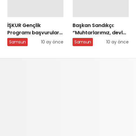
İŞKUR Gençlik
Başkan Sandıkçı:
Programı başvuruları
“Muhtarlarımız, devlet
açıldı
ile milleti birleştiren
Samsun
10 ay önce
Samsun
10 ay önce
gönül elçileridir”