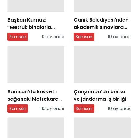
Başkan Kurnaz:
Canik Belediyesi’nden
“Metruk binalarla
akademik sınavlara
mücadelemiz
ücretsiz eğitim
Samsun
10 ay önce
Samsun
10 ay önce
sürecek”
Samsun’da kuvvetli
Çarşamba’da borsa
sağanak: Metrekareye
ve jandarma iş birliği
41,3 kilo yağış düştü
Samsun
10 ay önce
Samsun
10 ay önce