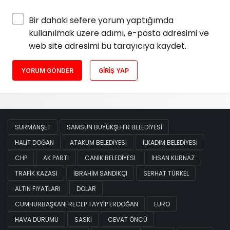
Bir dahaki sefere yorum yaptığımda
kullanılmak üzere adımı, e-posta adresimi ve
web site adresimi bu tarayıcıya kaydet.
YORUM GÖNDER
GIRIŞ YAP
SÜRMANŞET
SAMSUN BÜYÜKŞEHIR BELEDIYESI
HALIT DOĞAN
ATAKUM BELEDIYESI
İLKADIM BELEDIYESI
CHP
AK PARTI
CANIK BELEDIYESI
İHSAN KURNAZ
TRAFIK KAZASI
İBRAHIM SANDIKÇI
SERHAT TÜRKEL
ALTIN FIYATLARI
DOLAR
CUMHURBAŞKANI RECEP TAYYIP ERDOĞAN
EURO
HAVA DURUMU
SASKİ
CEVAT ÖNCÜ