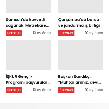
Samsun’da kuvvetli
Çarşamba’da borsa
sağanak: Metrekareye
ve jandarma iş birliği
41,3 kilo yağış düştü
Samsun
10 ay önce
Samsun
10 ay önce
İŞKUR Gençlik
Başkan Sandıkçı:
Programı başvuruları
“Muhtarlarımız, devlet
açıldı
ile milleti birleştiren
Samsun
10 ay önce
Samsun
10 ay önce
gönül elçileridir”