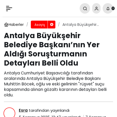
Antalya Büyükşehir Belediye Başkanı’nın
0
Yer Aldığı Soruşturmanın Detayları Belli Oldu
Yorum Yap
Paylaş
Haberler
Antalya Büyükşehir
Asayiş
Belediye Başkanı’nın Yer
Antalya Büyükşehir
Aldığı Soruşturmanın
Detayları Belli Oldu
Belediye Başkanı’nın Yer
Aldığı Soruşturmanın
Detayları Belli Oldu
Antalya Cumhuriyet Başsavcılığı tarafından
aralarında Antalya Büyükşehir Belediye Başkanı
Muhittin Böcek, oğlu ve eski gelininin "rüşvet" suçu
kapsamında alınan gözaltı kararının detayları belli
oldu.
Esra
tarafından yayınlandı