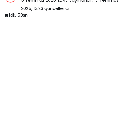
5 Temmuz 2025, 12:47
yayınlandı
7 Temmuz
2025, 13:23
güncellendi
1dk, 53sn