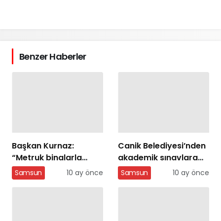
Benzer Haberler
Başkan Kurnaz:
Canik Belediyesi’nden
“Metruk binalarla
akademik sınavlara
mücadelemiz
ücretsiz eğitim
Samsun
10 ay önce
Samsun
10 ay önce
sürecek”