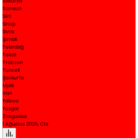
Sakarya
Samsun
Siirt
Sinop
Sivas
Şırnak
Tekirdağ
Tokat
Trabzon
Tunceli
Şanlıurfa
Uşak
Van
Yalova
Yozgat
Zonguldak
1 Ağustos 2026, Cts