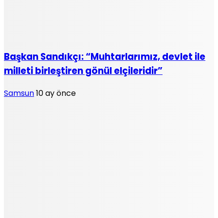
Başkan Sandıkçı: “Muhtarlarımız, devlet ile
milleti birleştiren gönül elçileridir”
Samsun
10 ay önce