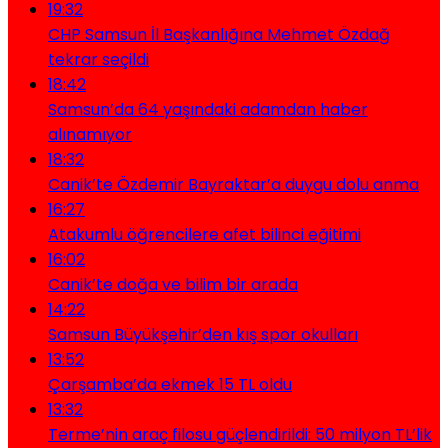
19:32
CHP Samsun İl Başkanlığına Mehmet Özdağ
tekrar seçildi
18:42
Samsun’da 64 yaşındaki adamdan haber
alınamıyor
18:32
Canik’te Özdemir Bayraktar’a duygu dolu anma
16:27
Atakumlu öğrencilere afet bilinci eğitimi
16:02
Canik’te doğa ve bilim bir arada
14:22
Samsun Büyükşehir’den kış spor okulları
13:52
Çarşamba’da ekmek 15 TL oldu
13:32
Terme’nin araç filosu güçlendirildi: 50 milyon TL’lik