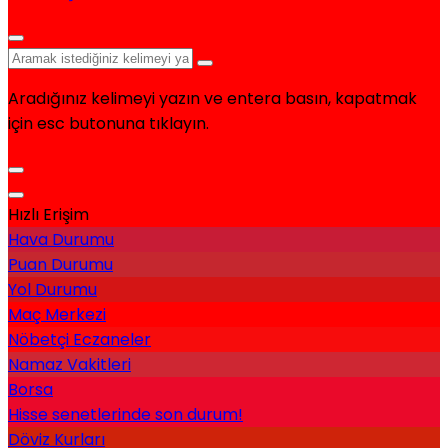
Aradığınız kelimeyi yazın ve entera basın, kapatmak
için esc butonuna tıklayın.
Hızlı Erişim
Hava Durumu
Puan Durumu
Yol Durumu
Maç Merkezi
Nöbetçi Eczaneler
Namaz Vakitleri
Borsa
Hisse senetlerinde son durum!
Döviz Kurları