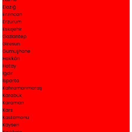
Elazığ
Erzincan
Erzurum
Eskişehir
Gaziantep
Giresun
Gümüşhane
Hakkâri
Hatay
Iğdır
Isparta
Kahramanmaraş
Karabük
Karaman
Kars
Kastamonu
Kayseri