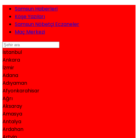
Samsun Haberleri
Köşe Yazıları
Samsun Nöbetçi Eczaneler
Maç Merkezi
İstanbul
Ankara
İzmir
Adana
Adıyaman
Afyonkarahisar
Ağrı
Aksaray
Amasya
Antalya
Ardahan
Artvin