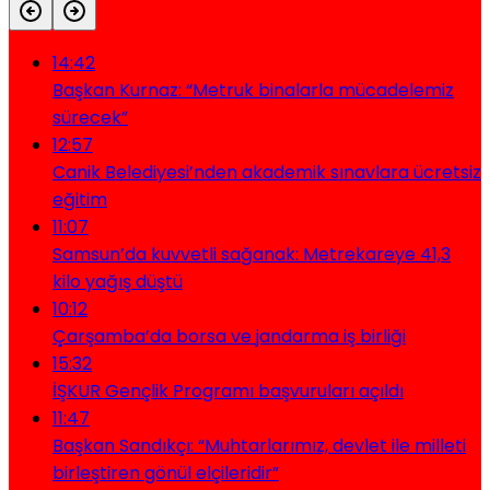
14:42
Başkan Kurnaz: “Metruk binalarla mücadelemiz
sürecek”
12:57
Canik Belediyesi’nden akademik sınavlara ücretsiz
eğitim
11:07
Samsun’da kuvvetli sağanak: Metrekareye 41,3
kilo yağış düştü
10:12
Çarşamba’da borsa ve jandarma iş birliği
15:32
İŞKUR Gençlik Programı başvuruları açıldı
11:47
Başkan Sandıkçı: “Muhtarlarımız, devlet ile milleti
birleştiren gönül elçileridir”