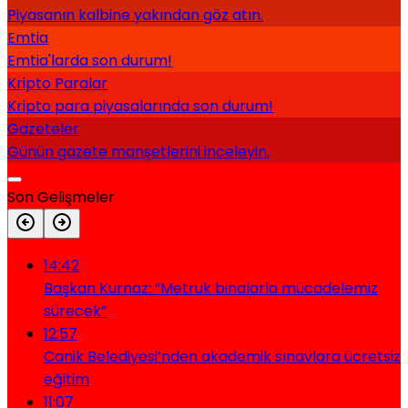
Piyasanın kalbine yakından göz atın.
Emtia
Emtia'larda son durum!
Kripto Paralar
Kripto para piyasalarında son durum!
Gazeteler
Günün gazete manşetlerini inceleyin.
Son Gelişmeler
14:42
Başkan Kurnaz: “Metruk binalarla mücadelemiz
sürecek”
12:57
Canik Belediyesi’nden akademik sınavlara ücretsiz
eğitim
11:07