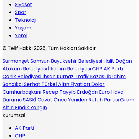
Siyaset
Spor
Teknoloji
Yaşam
Yerel
© Telif Hakkı 2026, Tüm Hakları Saklıdır
Sürmanşet
Samsun Büyükşehir Belediyesi
Halit Doğan
Atakum Belediyesi
İlkadım Belediyesi
CHP
AK Parti
Canik Belediyesi
İhsan Kurnaz
Trafik Kazası
İbrahim
Sandıkçı
Serhat Türkel
Altın Fiyatları
Dolar
Cumhurbaşkanı Recep Tayyip Erdoğan
Euro
Hava
Durumu
SASKİ
Cevat Öncü
Yeniden Refah Partisi
Gram
Altın
Fındık
Yangın
Kurumsal
AK Parti
CHP