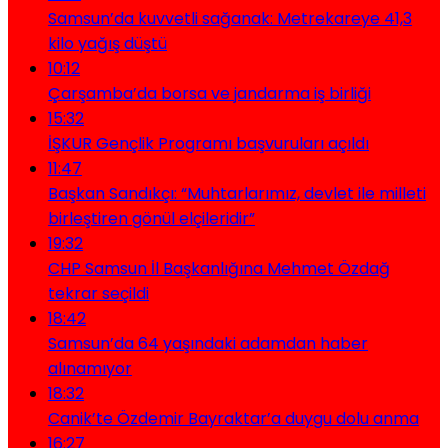
Samsun’da kuvvetli sağanak: Metrekareye 41,3
kilo yağış düştü
10:12
Çarşamba’da borsa ve jandarma iş birliği
15:32
İŞKUR Gençlik Programı başvuruları açıldı
11:47
Başkan Sandıkçı: “Muhtarlarımız, devlet ile milleti
birleştiren gönül elçileridir”
19:32
CHP Samsun İl Başkanlığına Mehmet Özdağ
tekrar seçildi
18:42
Samsun’da 64 yaşındaki adamdan haber
alınamıyor
18:32
Canik’te Özdemir Bayraktar’a duygu dolu anma
16:27