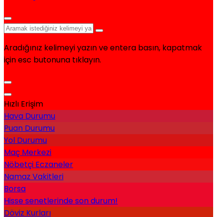
Aradığınız kelimeyi yazın ve entera basın, kapatmak
için esc butonuna tıklayın.
Hızlı Erişim
Hava Durumu
Puan Durumu
Yol Durumu
Maç Merkezi
Nöbetçi Eczaneler
Namaz Vakitleri
Borsa
Hisse senetlerinde son durum!
Döviz Kurları