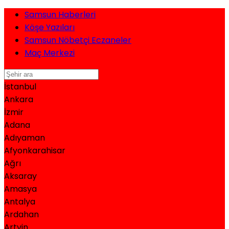
Samsun Haberleri
Köşe Yazıları
Samsun Nöbetçi Eczaneler
Maç Merkezi
İstanbul
Ankara
İzmir
Adana
Adıyaman
Afyonkarahisar
Ağrı
Aksaray
Amasya
Antalya
Ardahan
Artvin