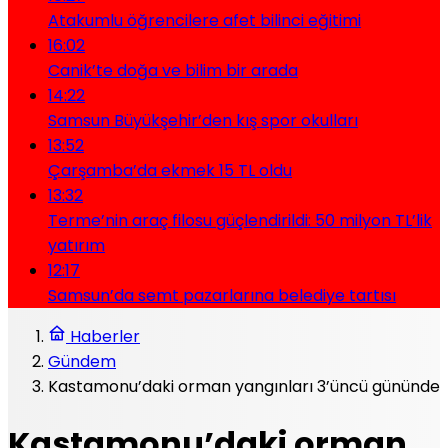
Atakumlu öğrencilere afet bilinci eğitimi
16:02
Canik’te doğa ve bilim bir arada
14:22
Samsun Büyükşehir’den kış spor okulları
13:52
Çarşamba’da ekmek 15 TL oldu
13:32
Terme’nin araç filosu güçlendirildi: 50 milyon TL’lik
yatırım
12:17
Samsun’da semt pazarlarına belediye tartısı
Haberler
Gündem
Kastamonu’daki orman yangınları 3’üncü gününde
Kastamonu’daki orman