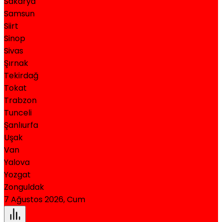
Sakarya
Samsun
Siirt
Sinop
Sivas
Şırnak
Tekirdağ
Tokat
Trabzon
Tunceli
Şanlıurfa
Uşak
Van
Yalova
Yozgat
Zonguldak
7 Ağustos 2026, Cum