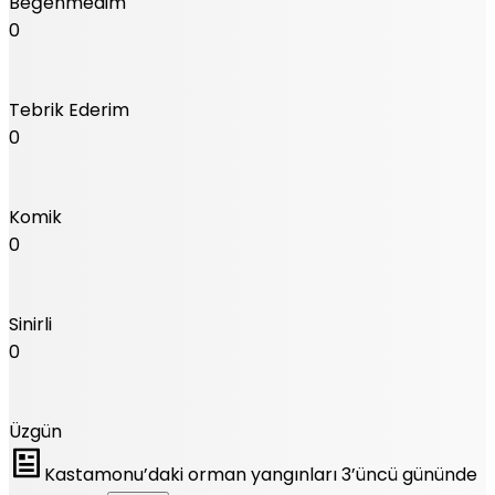
Beğenmedim
0
Tebrik Ederim
0
Komik
0
Sinirli
0
Üzgün
Kastamonu’daki orman yangınları 3’üncü gününde