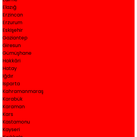
Elazığ
Erzincan
Erzurum
Eskişehir
Gaziantep
Giresun
Gümüşhane
Hakkâri
Hatay
Iğdır
Isparta
Kahramanmaraş
Karabük
Karaman
Kars
Kastamonu
Kayseri