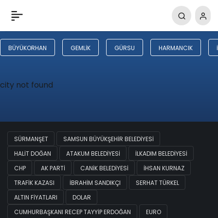
BÜYÜKORHAN
GEMLIK
GÜRSU
HARMANCIK
city not found
SÜRMANŞET
SAMSUN BÜYÜKŞEHIR BELEDIYESI
HALIT DOĞAN
ATAKUM BELEDIYESI
İLKADIM BELEDIYESI
CHP
AK PARTI
CANIK BELEDIYESI
İHSAN KURNAZ
TRAFIK KAZASI
İBRAHIM SANDIKÇI
SERHAT TÜRKEL
ALTIN FIYATLARI
DOLAR
CUMHURBAŞKANI RECEP TAYYIP ERDOĞAN
EURO