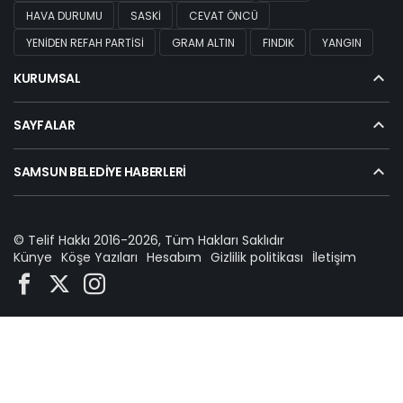
HAVA DURUMU
SASKİ
CEVAT ÖNCÜ
YENIDEN REFAH PARTISI
GRAM ALTIN
FINDIK
YANGIN
KURUMSAL
SAYFALAR
SAMSUN BELEDIYE HABERLERI
© Telif Hakkı 2016-2026, Tüm Hakları Saklıdır
Künye
Köşe Yazıları
Hesabım
Gizlilik politikası
İletişim